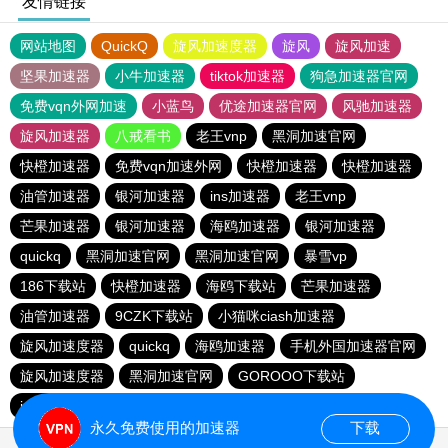
友情链接
网站地图
QuickQ
旋风加速度器
旋风
旋风加速
坚果加速器
小牛加速器
tiktok加速器
狗急加速器官网
免费vqn外网加速
小蓝鸟
优途加速器官网
风驰加速器
旋风加速器
八戒看书
老王vnp
黑洞加速官网
快橙加速器
免费vqn加速外网
快橙加速器
快橙加速器
油管加速器
银河加速器
ins加速器
老王vnp
芒果加速器
银河加速器
海鸥加速器
银河加速器
quickq
黑洞加速官网
黑洞加速官网
暴雪vp
186下载站
快橙加速器
海鸥下载站
芒果加速器
油管加速器
9CZK下载站
小猫咪ciash加速器
旋风加速度器
quickq
海鸥加速器
手机外国加速器官网
旋风加速度器
黑洞加速官网
GOROOO下载站
ins加速器
黑洞加速官网
永久免费使用的加速器
下载