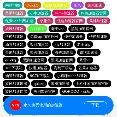
网站地图
QuickQ
旋风加速度器
旋风
旋风加速
坚果加速器
小牛加速器
tiktok加速器
狗急加速器官网
免费vqn外网加速
小蓝鸟
优途加速器官网
风驰加速器
旋风加速器
八戒看书
老王vnp
黑洞加速官网
快橙加速器
免费vqn加速外网
快橙加速器
快橙加速器
油管加速器
银河加速器
ins加速器
老王vnp
芒果加速器
银河加速器
海鸥加速器
银河加速器
quickq
黑洞加速官网
黑洞加速官网
暴雪vp
186下载站
快橙加速器
海鸥下载站
芒果加速器
油管加速器
9CZK下载站
小猫咪ciash加速器
旋风加速度器
quickq
海鸥加速器
手机外国加速器官网
旋风加速度器
黑洞加速官网
GOROOO下载站
ins加速器
黑洞加速官网
永久免费使用的加速器
下载
首页
安卓
苹果
排行
推荐