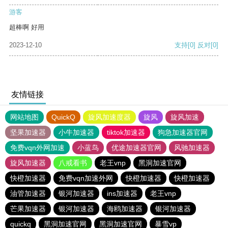
游客
超棒啊 好用
2023-12-10
支持
[0]
反对
[0]
友情链接
网站地图
QuickQ
旋风加速度器
旋风
旋风加速
坚果加速器
小牛加速器
tiktok加速器
狗急加速器官网
免费vqn外网加速
小蓝鸟
优途加速器官网
风驰加速器
旋风加速器
八戒看书
老王vnp
黑洞加速官网
快橙加速器
免费vqn加速外网
快橙加速器
快橙加速器
油管加速器
银河加速器
ins加速器
老王vnp
芒果加速器
银河加速器
海鸥加速器
银河加速器
quickq
黑洞加速官网
黑洞加速官网
暴雪vp