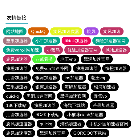
友情链接
网站地图
QuickQ
旋风加速度器
旋风
旋风加速
坚果加速器
小牛加速器
tiktok加速器
狗急加速器官网
免费vqn外网加速
小蓝鸟
优途加速器官网
风驰加速器
旋风加速器
八戒看书
老王vnp
黑洞加速官网
快橙加速器
免费vqn加速外网
快橙加速器
快橙加速器
油管加速器
银河加速器
ins加速器
老王vnp
芒果加速器
银河加速器
海鸥加速器
银河加速器
quickq
黑洞加速官网
黑洞加速官网
暴雪vp
186下载站
快橙加速器
海鸥下载站
芒果加速器
油管加速器
9CZK下载站
小猫咪ciash加速器
旋风加速度器
quickq
海鸥加速器
手机外国加速器官网
旋风加速度器
黑洞加速官网
GOROOO下载站