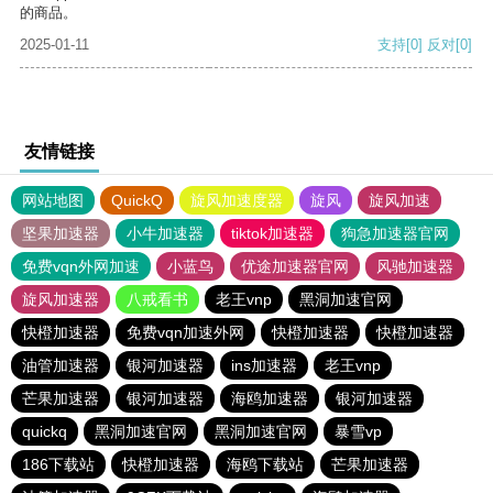
的商品。
2025-01-11
支持
[0]
反对
[0]
友情链接
网站地图
QuickQ
旋风加速度器
旋风
旋风加速
坚果加速器
小牛加速器
tiktok加速器
狗急加速器官网
免费vqn外网加速
小蓝鸟
优途加速器官网
风驰加速器
旋风加速器
八戒看书
老王vnp
黑洞加速官网
快橙加速器
免费vqn加速外网
快橙加速器
快橙加速器
油管加速器
银河加速器
ins加速器
老王vnp
芒果加速器
银河加速器
海鸥加速器
银河加速器
quickq
黑洞加速官网
黑洞加速官网
暴雪vp
186下载站
快橙加速器
海鸥下载站
芒果加速器