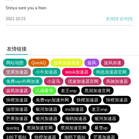
Shriya sent you a frien
2021-10-23
支持
[0]
反对
[0]
友情链接
网站地图
QuickQ
旋风加速度器
旋风
旋风加速
坚果加速器
小牛加速器
tiktok加速器
狗急加速器官网
免费vqn外网加速
小蓝鸟
优途加速器官网
风驰加速器
旋风加速器
八戒看书
老王vnp
黑洞加速官网
快橙加速器
免费vqn加速外网
快橙加速器
快橙加速器
油管加速器
银河加速器
ins加速器
老王vnp
芒果加速器
银河加速器
海鸥加速器
银河加速器
quickq
黑洞加速官网
黑洞加速官网
暴雪vp
186下载站
快橙加速器
海鸥下载站
芒果加速器