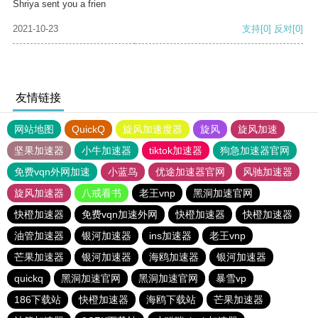
Shriya sent you a frien
2021-10-23
支持
[0]
反对
[0]
友情链接
网站地图
QuickQ
旋风加速度器
旋风
旋风加速
坚果加速器
小牛加速器
tiktok加速器
狗急加速器官网
免费vqn外网加速
小蓝鸟
优途加速器官网
风驰加速器
旋风加速器
八戒看书
老王vnp
黑洞加速官网
快橙加速器
免费vqn加速外网
快橙加速器
快橙加速器
油管加速器
银河加速器
ins加速器
老王vnp
芒果加速器
银河加速器
海鸥加速器
银河加速器
quickq
黑洞加速官网
黑洞加速官网
暴雪vp
186下载站
快橙加速器
海鸥下载站
芒果加速器