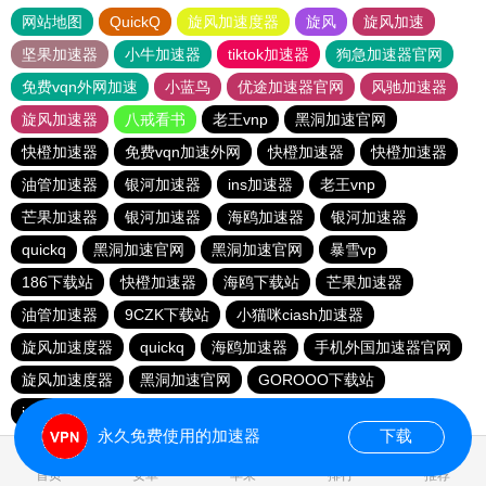
网站地图
QuickQ
旋风加速度器
旋风
旋风加速
坚果加速器
小牛加速器
tiktok加速器
狗急加速器官网
免费vqn外网加速
小蓝鸟
优途加速器官网
风驰加速器
旋风加速器
八戒看书
老王vnp
黑洞加速官网
快橙加速器
免费vqn加速外网
快橙加速器
快橙加速器
油管加速器
银河加速器
ins加速器
老王vnp
芒果加速器
银河加速器
海鸥加速器
银河加速器
quickq
黑洞加速官网
黑洞加速官网
暴雪vp
186下载站
快橙加速器
海鸥下载站
芒果加速器
油管加速器
9CZK下载站
小猫咪ciash加速器
旋风加速度器
quickq
海鸥加速器
手机外国加速器官网
旋风加速度器
黑洞加速官网
GOROOO下载站
ins加速器
黑洞加速官网
永久免费使用的加速器
下载
0.079387s
首页
安卓
苹果
排行
推荐