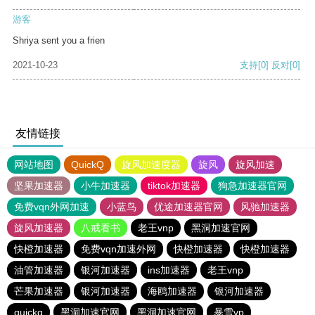
游客
Shriya sent you a frien
2021-10-23
支持
[0]
反对
[0]
友情链接
网站地图
QuickQ
旋风加速度器
旋风
旋风加速
坚果加速器
小牛加速器
tiktok加速器
狗急加速器官网
免费vqn外网加速
小蓝鸟
优途加速器官网
风驰加速器
旋风加速器
八戒看书
老王vnp
黑洞加速官网
快橙加速器
免费vqn加速外网
快橙加速器
快橙加速器
油管加速器
银河加速器
ins加速器
老王vnp
芒果加速器
银河加速器
海鸥加速器
银河加速器
quickq
黑洞加速官网
黑洞加速官网
暴雪vp