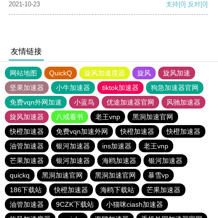
2021-10-23
支持
[0]
反对
[0]
友情链接
网站地图
QuickQ
旋风加速度器
旋风
旋风加速
坚果加速器
小牛加速器
tiktok加速器
狗急加速器官网
免费vqn外网加速
小蓝鸟
优途加速器官网
风驰加速器
旋风加速器
八戒看书
老王vnp
黑洞加速官网
快橙加速器
免费vqn加速外网
快橙加速器
快橙加速器
油管加速器
银河加速器
ins加速器
老王vnp
芒果加速器
银河加速器
海鸥加速器
银河加速器
quickq
黑洞加速官网
黑洞加速官网
暴雪vp
186下载站
快橙加速器
海鸥下载站
芒果加速器
油管加速器
9CZK下载站
小猫咪ciash加速器