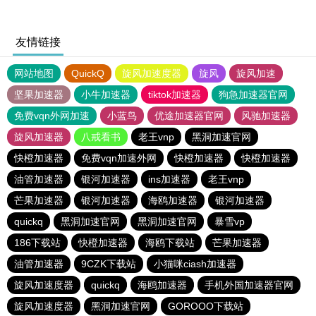
友情链接
网站地图
QuickQ
旋风加速度器
旋风
旋风加速
坚果加速器
小牛加速器
tiktok加速器
狗急加速器官网
免费vqn外网加速
小蓝鸟
优途加速器官网
风驰加速器
旋风加速器
八戒看书
老王vnp
黑洞加速官网
快橙加速器
免费vqn加速外网
快橙加速器
快橙加速器
油管加速器
银河加速器
ins加速器
老王vnp
芒果加速器
银河加速器
海鸥加速器
银河加速器
quickq
黑洞加速官网
黑洞加速官网
暴雪vp
186下载站
快橙加速器
海鸥下载站
芒果加速器
油管加速器
9CZK下载站
小猫咪ciash加速器
旋风加速度器
quickq
海鸥加速器
手机外国加速器官网
旋风加速度器
黑洞加速官网
GOROOO下载站