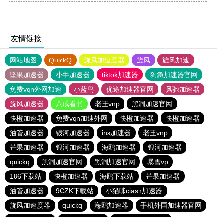
友情链接
网站地图
QuickQ
旋风加速度器
旋风
旋风加速
坚果加速器
小牛加速器
tiktok加速器
狗急加速器官网
免费vqn外网加速
小蓝鸟
优途加速器官网
风驰加速器
旋风加速器
八戒看书
老王vnp
黑洞加速官网
快橙加速器
免费vqn加速外网
快橙加速器
快橙加速器
油管加速器
银河加速器
ins加速器
老王vnp
芒果加速器
银河加速器
海鸥加速器
银河加速器
quickq
黑洞加速官网
黑洞加速官网
暴雪vp
186下载站
快橙加速器
海鸥下载站
芒果加速器
油管加速器
9CZK下载站
小猫咪ciash加速器
旋风加速度器
quickq
海鸥加速器
手机外国加速器官网