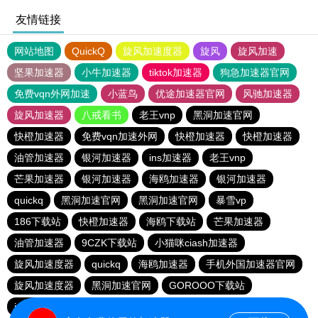
友情链接
网站地图
QuickQ
旋风加速度器
旋风
旋风加速
坚果加速器
小牛加速器
tiktok加速器
狗急加速器官网
免费vqn外网加速
小蓝鸟
优途加速器官网
风驰加速器
旋风加速器
八戒看书
老王vnp
黑洞加速官网
快橙加速器
免费vqn加速外网
快橙加速器
快橙加速器
油管加速器
银河加速器
ins加速器
老王vnp
芒果加速器
银河加速器
海鸥加速器
银河加速器
quickq
黑洞加速官网
黑洞加速官网
暴雪vp
186下载站
快橙加速器
海鸥下载站
芒果加速器
油管加速器
9CZK下载站
小猫咪ciash加速器
旋风加速度器
quickq
海鸥加速器
手机外国加速器官网
旋风加速度器
黑洞加速官网
GOROOO下载站
ins加速器
黑洞加速官网