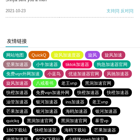
2021-10-23
支持
[0]
反对
[0]
友情链接
网站地图
QuickQ
旋风加速度器
旋风
旋风加速
坚果加速器
小牛加速器
tiktok加速器
狗急加速器官网
免费vqn外网加速
小蓝鸟
优途加速器官网
风驰加速器
旋风加速器
八戒看书
老王vnp
黑洞加速官网
快橙加速器
免费vqn加速外网
快橙加速器
快橙加速器
油管加速器
银河加速器
ins加速器
老王vnp
芒果加速器
银河加速器
海鸥加速器
银河加速器
quickq
黑洞加速官网
黑洞加速官网
暴雪vp
186下载站
快橙加速器
海鸥下载站
芒果加速器
油管加速器
9CZK下载站
小猫咪ciash加速器