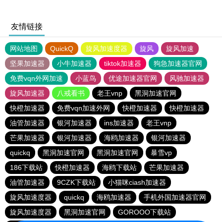
友情链接
网站地图
QuickQ
旋风加速度器
旋风
旋风加速
坚果加速器
小牛加速器
tiktok加速器
狗急加速器官网
免费vqn外网加速
小蓝鸟
优途加速器官网
风驰加速器
旋风加速器
八戒看书
老王vnp
黑洞加速官网
快橙加速器
免费vqn加速外网
快橙加速器
快橙加速器
油管加速器
银河加速器
ins加速器
老王vnp
芒果加速器
银河加速器
海鸥加速器
银河加速器
quickq
黑洞加速官网
黑洞加速官网
暴雪vp
186下载站
快橙加速器
海鸥下载站
芒果加速器
油管加速器
9CZK下载站
小猫咪ciash加速器
旋风加速度器
quickq
海鸥加速器
手机外国加速器官网
旋风加速度器
黑洞加速官网
GOROOO下载站