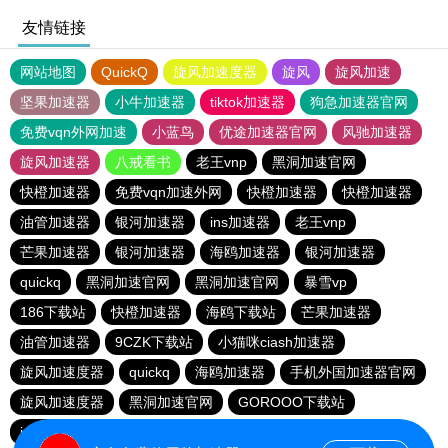
友情链接
网站地图
QuickQ
旋风加速度器
旋风
旋风加速
坚果加速器
小牛加速器
tiktok加速器
狗急加速器官网
免费vqn外网加速
小蓝鸟
优途加速器官网
风驰加速器
旋风加速器
八戒看书
老王vnp
黑洞加速官网
快橙加速器
免费vqn加速外网
快橙加速器
快橙加速器
油管加速器
银河加速器
ins加速器
老王vnp
芒果加速器
银河加速器
海鸥加速器
银河加速器
quickq
黑洞加速官网
黑洞加速官网
暴雪vp
186下载站
快橙加速器
海鸥下载站
芒果加速器
油管加速器
9CZK下载站
小猫咪ciash加速器
旋风加速度器
quickq
海鸥加速器
手机外国加速器官网
旋风加速度器
黑洞加速官网
GOROOO下载站
ins加速器
黑洞加速官网