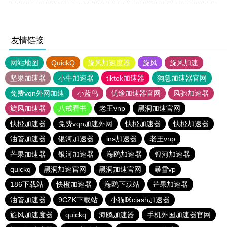
友情链接
网站地图
QuickQ
旋风加速度器
旋风
旋风加速
坚果加速器
小牛加速器
tiktok加速器
狗急加速器官网
免费vqn外网加速
小蓝鸟
优途加速器官网
风驰加速器
旋风加速器
八戒看书
老王vnp
黑洞加速官网
快橙加速器
免费vqn加速外网
快橙加速器
快橙加速器
油管加速器
银河加速器
ins加速器
老王vnp
芒果加速器
银河加速器
海鸥加速器
银河加速器
quickq
黑洞加速官网
黑洞加速官网
暴雪vp
186下载站
快橙加速器
海鸥下载站
芒果加速器
油管加速器
9CZK下载站
小猫咪ciash加速器
旋风加速度器
quickq
海鸥加速器
手机外国加速器官网