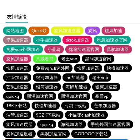
友情链接
网站地图
QuickQ
旋风加速度器
旋风
旋风加速
坚果加速器
小牛加速器
tiktok加速器
狗急加速器官网
免费vqn外网加速
小蓝鸟
优途加速器官网
风驰加速器
旋风加速器
八戒看书
老王vnp
黑洞加速官网
快橙加速器
免费vqn加速外网
快橙加速器
快橙加速器
油管加速器
银河加速器
ins加速器
老王vnp
芒果加速器
银河加速器
海鸥加速器
银河加速器
quickq
黑洞加速官网
黑洞加速官网
暴雪vp
186下载站
快橙加速器
海鸥下载站
芒果加速器
油管加速器
9CZK下载站
小猫咪ciash加速器
旋风加速度器
quickq
海鸥加速器
手机外国加速器官网
旋风加速度器
黑洞加速官网
GOROOO下载站