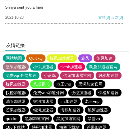
Shriya sent you a frien
2021-10-23
支持
[0]
反对
[0]
友情链接
网站地图
QuickQ
旋风加速度器
旋风
旋风加速
坚果加速器
小牛加速器
tiktok加速器
狗急加速器官网
免费vqn外网加速
小蓝鸟
优途加速器官网
风驰加速器
旋风加速器
八戒看书
老王vnp
黑洞加速官网
快橙加速器
免费vqn加速外网
快橙加速器
快橙加速器
油管加速器
银河加速器
ins加速器
老王vnp
芒果加速器
银河加速器
海鸥加速器
银河加速器
quickq
黑洞加速官网
黑洞加速官网
暴雪vp
186下载站
快橙加速器
海鸥下载站
芒果加速器